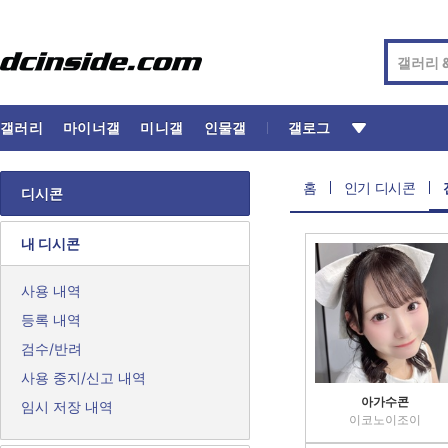
갤러리
마이너갤
미니갤
인물갤
갤로그
홈
인기 디시콘
디시콘
내 디시콘
사용 내역
등록 내역
검수/반려
사용 중지/신고 내역
아가수콘
임시 저장 내역
이코노이조이