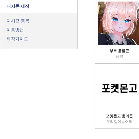
디시콘 제작
디시콘 등록
이용방법
제작가이드
부르 움짤콘
냥코
포켓몬고 용어콘
우리팀에들어와